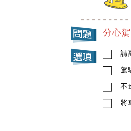
分心駕
請
駕
不
將