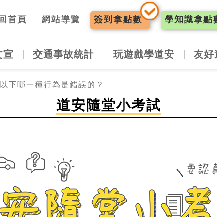
入口網
回首頁
網站導覽
簽到
拿點數
學知識
拿點
文宣
交通事故統計
玩遊戲學道安
友好
以下哪一種行為是錯誤的？
道安隨堂小考試