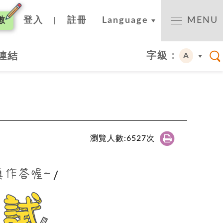
數
登入
註冊
Language
MENU
|
字級 :
連結
A
瀏覽人數:
6527
次