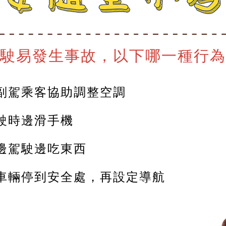
駛易發生事故，以下哪一種行為
副駕乘客協助調整空調
駛時邊滑手機
邊駕駛邊吃東西
車輛停到安全處，再設定導航