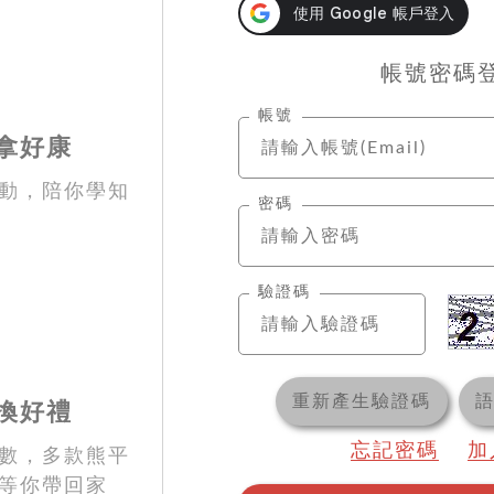
帳號密碼
帳號
拿好康
動，陪你學知
密碼
驗證碼
重新產生驗證碼
換好禮
忘記密碼
加
數，多款熊平
等你帶回家