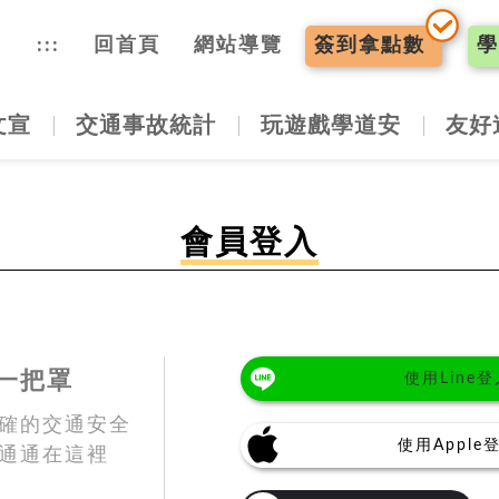
入口網
:::
回首頁
網站導覽
簽到
拿點數
學
文宣
交通事故統計
玩遊戲學道安
友好
會員登入
一把罩
使用Line登
確的交通安全
使用Apple
通通在這裡