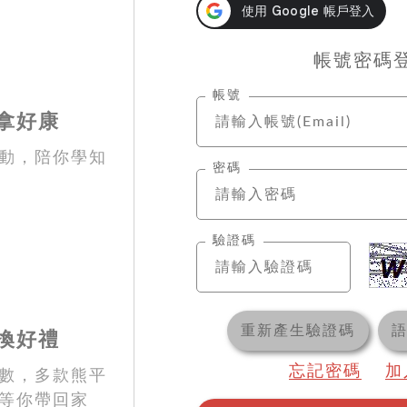
帳號密碼
帳號
拿好康
動，陪你學知
密碼
驗證碼
重新產生驗證碼
換好禮
忘記密碼
加
數，多款熊平
等你帶回家