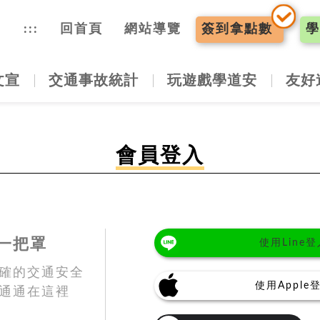
入口網
:::
回首頁
網站導覽
簽到
拿點數
學
文宣
交通事故統計
玩遊戲學道安
友好
會員登入
一把罩
使用Line登
確的交通安全
使用Apple
通通在這裡