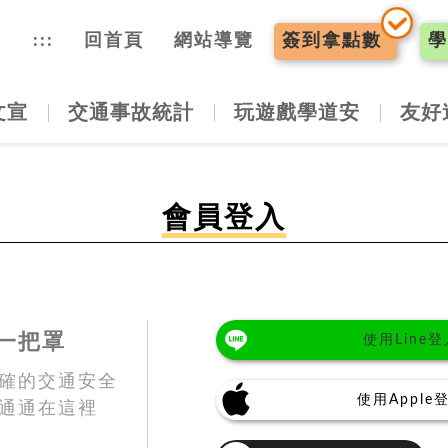
入口網
:::
回首頁
網站導覽
簽到
拿點數
學
文宣
交通事故統計
玩遊戲學道安
友好
會員登入
一把罩
使用Line登
確的交通安全
使用Apple
通通在這裡