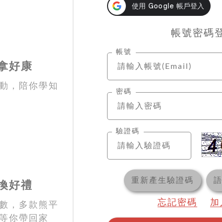
帳號密碼
帳號
拿好康
動，陪你學知
密碼
驗證碼
重新產生驗證碼
換好禮
忘記密碼
加
數，多款熊平
等你帶回家