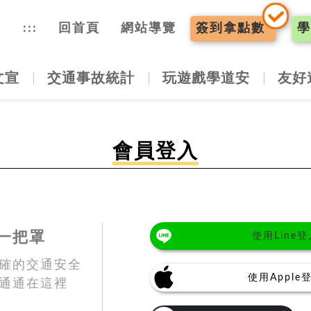
入口網
:::
回首頁
網站導覽
簽到
拿點數
學
文宣
交通事故統計
玩遊戲學道安
友好
會員登入
一把罩
使用Line登
確的交通安全
使用Apple
通通在這裡