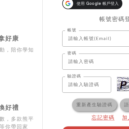
帳號密碼
帳號
拿好康
動，陪你學知
密碼
驗證碼
重新產生驗證碼
換好禮
忘記密碼
加
數，多款熊平
等你帶回家