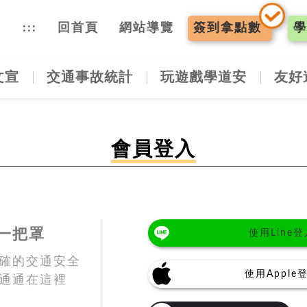
入口網
:::
回首頁
網站導覽
簽到
拿點數
學
文宣
交通事故統計
玩遊戲學道安
友好
會員登入
一把罩
使用Line登
確的交通安全
使用Apple
通通在這裡