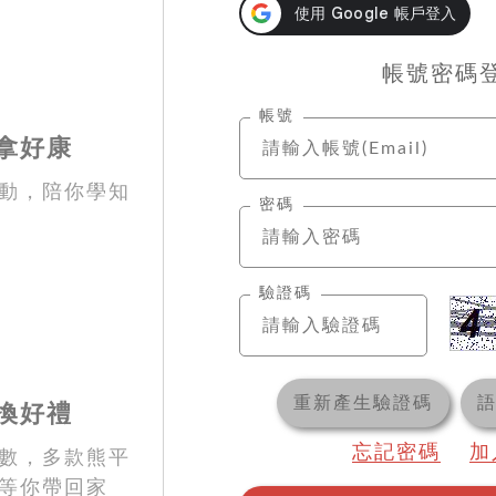
帳號密碼
帳號
拿好康
動，陪你學知
密碼
驗證碼
重新產生驗證碼
換好禮
忘記密碼
加
數，多款熊平
等你帶回家