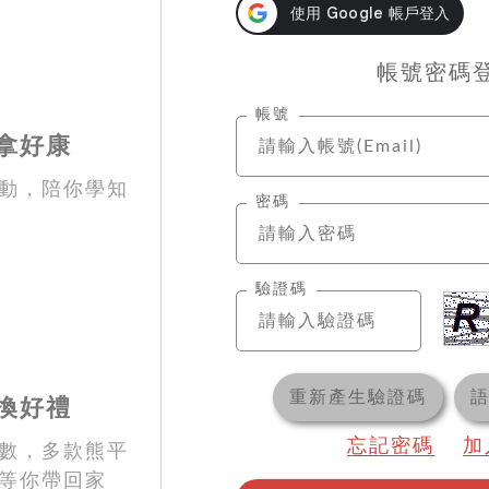
帳號密碼
帳號
拿好康
動，陪你學知
密碼
驗證碼
重新產生驗證碼
換好禮
忘記密碼
加
數，多款熊平
等你帶回家