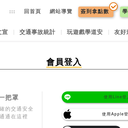
入口網
:::
回首頁
網站導覽
簽到
拿點數
學
文宣
交通事故統計
玩遊戲學道安
友好
會員登入
一把罩
使用Line登
確的交通安全
使用Apple
通通在這裡