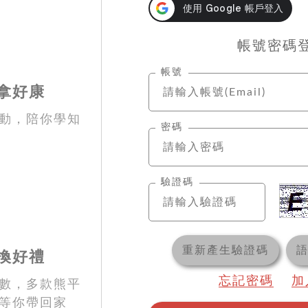
帳號密碼
帳號
拿好康
動，陪你學知
密碼
驗證碼
重新產生驗證碼
換好禮
忘記密碼
加
數，多款熊平
等你帶回家