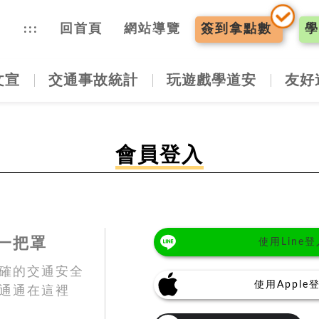
入口網
:::
回首頁
網站導覽
簽到
拿點數
學
文宣
交通事故統計
玩遊戲學道安
友好
會員登入
一把罩
使用Line登
確的交通安全
使用Apple
通通在這裡