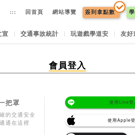
入口網
:::
回首頁
網站導覽
簽到
拿點數
學
文宣
交通事故統計
玩遊戲學道安
友好
會員登入
一把罩
使用Line登
確的交通安全
使用Apple
通通在這裡