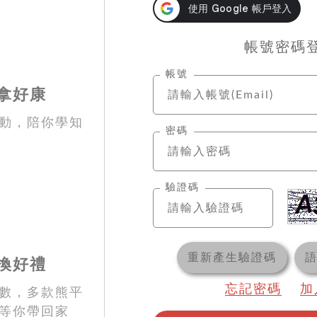
帳號密碼
帳號
拿好康
動，陪你學知
密碼
驗證碼
重新產生驗證碼
換好禮
忘記密碼
加
數，多款熊平
等你帶回家