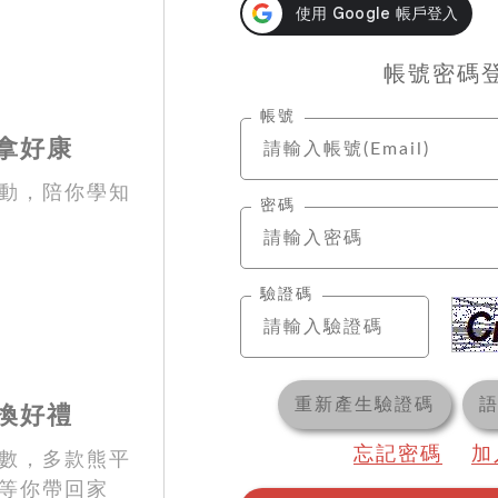
帳號密碼
帳號
拿好康
動，陪你學知
密碼
驗證碼
重新產生驗證碼
換好禮
忘記密碼
加
數，多款熊平
等你帶回家