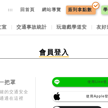
入口網
:::
回首頁
網站導覽
簽到
拿點數
學
文宣
交通事故統計
玩遊戲學道安
友好
會員登入
一把罩
使用Line登
確的交通安全
使用Apple
通通在這裡