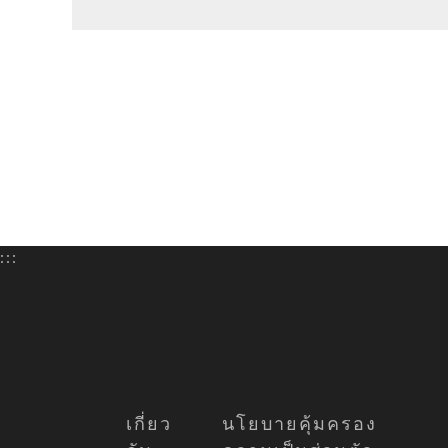
:::
เกี่ยว
นโยบายคุ้มครอง