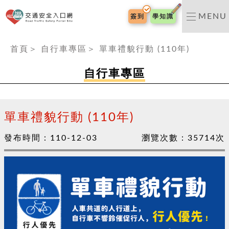
交通安全入口網
MENU
簽到
學知識
:::
首頁
＞
自行車專區
＞
單車禮貌行動 (110年)
自行車專區
單車禮貌行動 (110年)
發布時間：
110-12-03
瀏覽次數：
35714
次