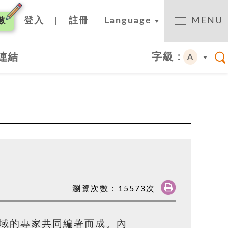
數
登入
註冊
Language
MENU
|
字級 :
連結
A
瀏覽次數：
15573
次
域的專家共同編著而成。內