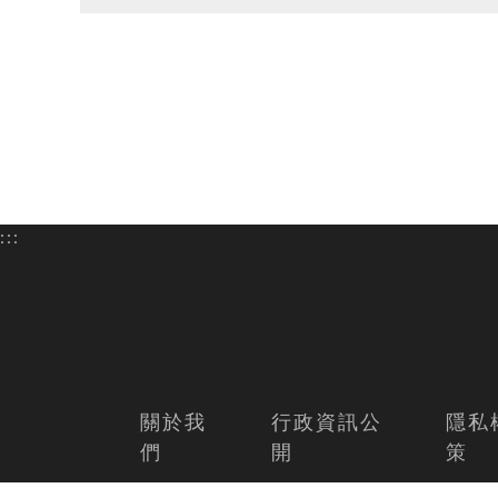
:::
關於我
行政資訊公
隱私
們
開
策