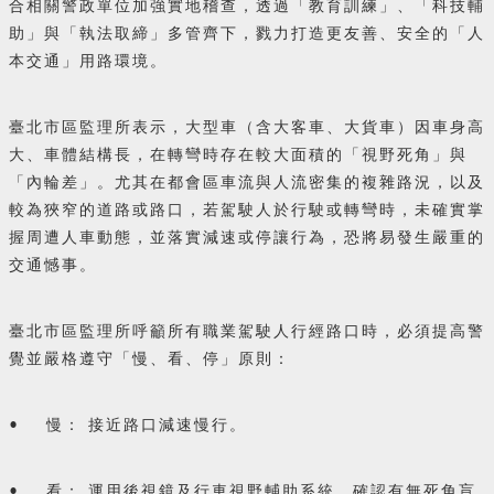
合相關警政單位加強實地稽查，透過「教育訓練」、「科技輔
助」與「執法取締」多管齊下，戮力打造更友善、安全的「人
本交通」用路環境。
臺北市區監理所表示，大型車（含大客車、大貨車）因車身高
大、車體結構長，在轉彎時存在較大面積的「視野死角」與
「內輪差」。尤其在都會區車流與人流密集的複雜路況，以及
較為狹窄的道路或路口，若駕駛人於行駛或轉彎時，未確實掌
握周遭人車動態，並落實減速或停讓行為，恐將易發生嚴重的
交通憾事。
臺北市區監理所呼籲所有職業駕駛人行經路口時，必須提高警
覺並嚴格遵守「慢、看、停」原則：
• 慢： 接近路口減速慢行。
• 看： 運用後視鏡及行車視野輔助系統，確認有無死角盲