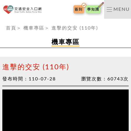
交通安全入口網
MENU
簽到
學知識
:::
首頁
＞
機車專區
＞
進擊的交安 (110年)
機車專區
進擊的交安 (110年)
發布時間：
110-07-28
瀏覽次數：
60743
次