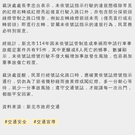
裁決處處長李忠台表示，未依號誌指示行駛的違規態樣除常見
的紅燈右轉或紅燈亮起後直行駛入路口外，亦包含部分採箭頭
綠燈管制之路口情形，例如左轉綠燈箭頭未亮（僅亮直行或右
轉箭頭）即逕行左轉，皆屬未依號誌指示的違規行為，民眾務
必特別留意。
經統計，新北市114年因未依號誌管制造成車禍而申請行車事
故鑑定案件共有95件，其中更釀成8人死亡的憾事。數據顯
示，未依號誌燈號行駛不僅大幅增加事故發生風險，也容易加
重事故傷亡程度。
裁決處提醒，民眾行經號誌化路口時，應確實依號誌燈號指示
通行，切勿為了節省幾秒鐘而搶黃燈或闖紅燈。多一分耐心等
待，就少一分事故風險；遵守交通號誌，才能讓每一次出門，
都能平安回家。
資料來源：新北市政府交通
#交通安全
#交通宣導