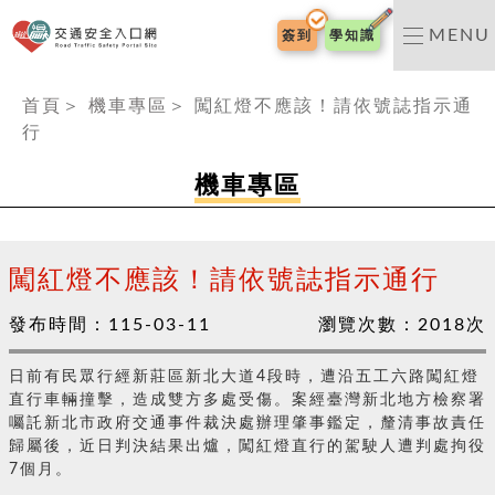
交通安全入口網
MENU
簽到
學知識
:::
首頁
＞
機車專區
＞
闖紅燈不應該！請依號誌指示通
行
機車專區
闖紅燈不應該！請依號誌指示通行
發布時間：
115-03-11
瀏覽次數：
2018
次
日前有民眾行經新莊區新北大道4段時，遭沿五工六路闖紅燈
直行車輛撞擊，造成雙方多處受傷。案經臺灣新北地方檢察署
囑託新北市政府交通事件裁決處辦理肇事鑑定，釐清事故責任
歸屬後，近日判決結果出爐，闖紅燈直行的駕駛人遭判處拘役
7個月。