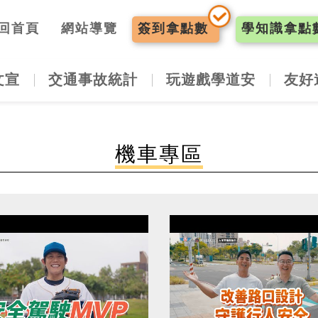
入口網
回首頁
網站導覽
簽到
拿點數
學知識
拿點
文宣
交通事故統計
玩遊戲學道安
友好
機車專區