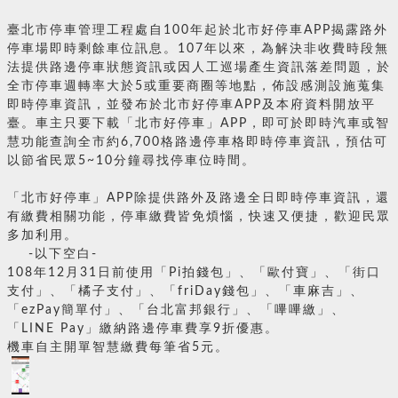
臺北市停車管理工程處自100年起於北市好停車APP揭露路外
停車場即時剩餘車位訊息。107年以來，為解決非收費時段無
法提供路邊停車狀態資訊或因人工巡場產生資訊落差問題，於
全市停車週轉率大於5或重要商圈等地點，佈設感測設施蒐集
即時停車資訊，並發布於北市好停車APP及本府資料開放平
臺。車主只要下載「北市好停車」APP，即可於即時汽車或智
慧功能查詢全市約6,700格路邊停車格即時停車資訊，預估可
以節省民眾5~10分鐘尋找停車位時間。
「北市好停車」APP除提供路外及路邊全日即時停車資訊，還
有繳費相關功能，停車繳費皆免煩惱，快速又便捷，歡迎民眾
多加利用。
-以下空白-
108年12月31日前使用「Pi拍錢包」、「歐付寶」、「街口
支付」、「橘子支付」、「friDay錢包」、「車麻吉」、
「ezPay簡單付」、「台北富邦銀行」、「嗶嗶繳」、
「LINE Pay」繳納路邊停車費享9折優惠。
機車自主開單智慧繳費每筆省5元。