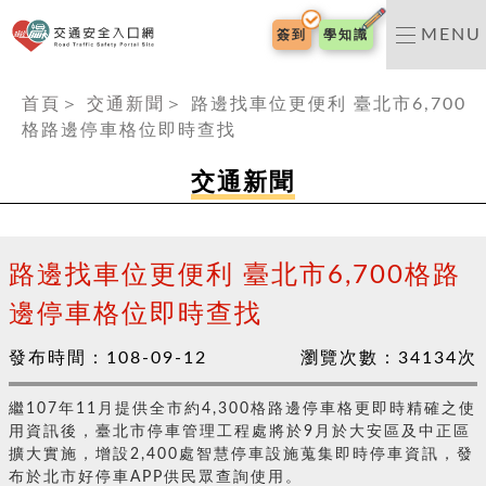
交通安全入口網
MENU
簽到
學知識
:::
首頁
＞
交通新聞
＞
路邊找車位更便利 臺北市6,700
格路邊停車格位即時查找
交通新聞
路邊找車位更便利 臺北市6,700格路
邊停車格位即時查找
發布時間：
108-09-12
瀏覽次數：
34134
次
繼107年11月提供全市約4,300格路邊停車格更即時精確之使
用資訊後，臺北市停車管理工程處將於9月於大安區及中正區
擴大實施，增設2,400處智慧停車設施蒐集即時停車資訊，發
布於北市好停車APP供民眾查詢使用。