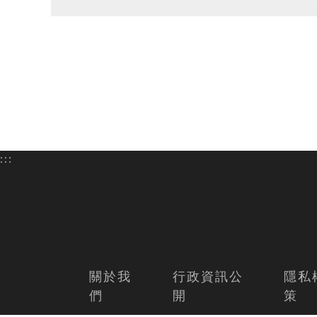
:::
關於我
行政資訊公
隱私
們
開
策