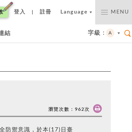
數
登入
註冊
Language
MENU
|
字級 :
連結
A
瀏覽次數：
962
次
防禦意識，於本(17)日臺