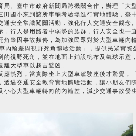
育局、臺中市政府新聞局跨機關合作，辦理「大
三田國小來到該所車輛考驗場進行實地體驗，臺
交通安全常識闖關活動，強化行人交通安全觀念
示，行人是用路者中弱勢的族群，行人安全也一
死角肇因事故頻傳，為加強民眾對於大型車輛內
型車內輪差與視野死角體驗活動」，提供民眾實際
到的視野死角，並在地面上鋪設帆布及氣球示意
遠離大型車以趨吉避凶。
反應熱烈，當實際坐上大型車駕駛座後才驚覺，
，透過交通安全教育實地體驗活動，讓小朋友們
及小心大型車輛轉向的內輪差，減少交通事故發