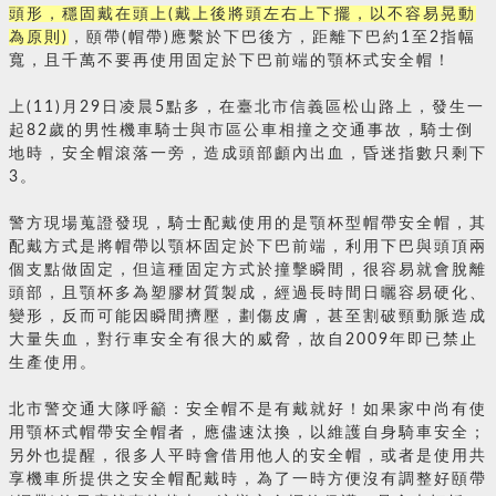
頭形，穩固戴在頭上(戴上後將頭左右上下擺，以不容易晃動
為原則)
，頤帶(帽帶)應繫於下巴後方，距離下巴約1至2指幅
寬，且千萬不要再使用固定於下巴前端的顎杯式安全帽！
上(11)月29日凌晨5點多，在臺北市信義區松山路上，發生一
起82歲的男性機車騎士與市區公車相撞之交通事故，騎士倒
地時，安全帽滾落一旁，造成頭部顱內出血，昏迷指數只剩下
3。
警方現場蒐證發現，騎士配戴使用的是顎杯型帽帶安全帽，其
配戴方式是將帽帶以顎杯固定於下巴前端，利用下巴與頭頂兩
個支點做固定，但這種固定方式於撞擊瞬間，很容易就會脫離
頭部，且顎杯多為塑膠材質製成，經過長時間日曬容易硬化、
變形，反而可能因瞬間擠壓，劃傷皮膚，甚至割破頸動脈造成
大量失血，對行車安全有很大的威脅，故自2009年即已禁止
生產使用。
北市警交通大隊呼籲：安全帽不是有戴就好！如果家中尚有使
用顎杯式帽帶安全帽者，應儘速汰換，以維護自身騎車安全；
另外也提醒，很多人平時會借用他人的安全帽，或者是使用共
享機車所提供之安全帽配戴時，為了一時方便沒有調整好頤帶