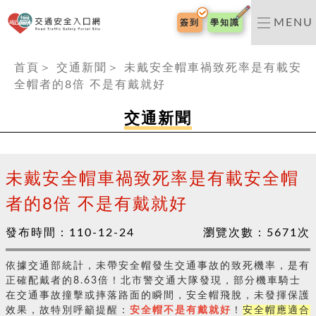
交通安全入口網
MENU
簽到
學知識
:::
首頁
＞
交通新聞
＞
未戴安全帽車禍致死率是有載安
全帽者的8倍 不是有戴就好
交通新聞
未戴安全帽車禍致死率是有載安全帽
者的8倍 不是有戴就好
發布時間：
110-12-24
瀏覽次數：
5671
次
依據交通部統計，未帶安全帽發生交通事故的致死機率，是有
正確配戴者的8.63倍！北市警交通大隊發現，部分機車騎士
在交通事故撞擊或摔落路面的瞬間，安全帽飛脫，未發揮保護
效果，故特別呼籲提醒：
安全帽不是有戴就好
！
安全帽應適合