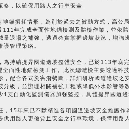
策略，以確保用路人之行車安全。
現有地錨損耗情形，為別於過去之被動方式，高公
及111年完成全面性地錨檢測及體檢作業，並依
減量退場之補強，透過確實掌握邊坡狀況，增強
維護管理策略。
，為持續提昇國道邊坡整體安全，已於113年底
辦理全面性地錨檢測工作。此次總體檢主要透過科
形，配合各式災害潛勢圖，詳細研析國道邊坡之
坡分級，並辦理相關補強工程或降低外水影響等
少1支自動化監測儀器加強監控，具體提昇國道邊
任，15年來已不斷精進各項國道邊坡安全維護作
提供用路人更優質且安全之行車環境，保障用路