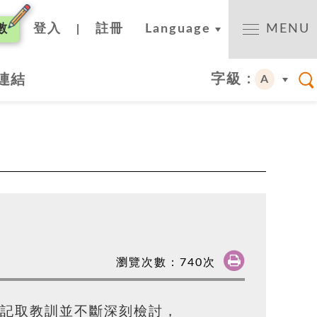
數
登入
註冊
Language
MENU
|
字級 :
連結
A
瀏覽次數：
740
次
公局記取教訓並不斷深刻檢討，