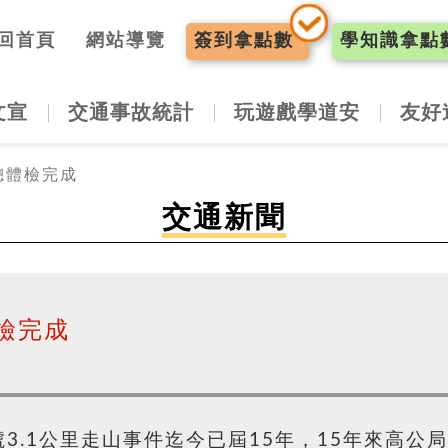
入口網
回首頁
網站導覽
簽到
拿點數
學知識
拿點
文宣
交通事故統計
玩遊戲學道安
友好
總體檢完成
交通新聞
檢完成
3號3.1公里走山事件迄今已屆15年，15年來高