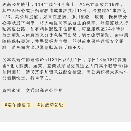
經高公局統計，114年截至4月底止，A1死亡事故共18件，
其中因分心或疲勞駕駛造成事故共計12件，占整體A1事故之
2/3。高公局提醒，如果在患病、服用藥物、疲勞、恍神或分
心等狀態下開車，將大幅提高事故發生的機率。呼籲駕駛人行
駛高速公路，如有精神狀況不佳情形，可至服務區24小時開
放之駕駛人休息室充分休息後再出發，切勿疲勞駕駛。途中應
隨時保持專注，雙手緊握方向盤，並與前車保持適當安全距
離，避免前方出現緊急狀況時反應不及。
另本次端午節連假於5月31日及6月1日，每日13至18時實施
國5北向蘇澳、羅東、宜蘭及頭城交流道之入口高乘載管制(詳
如附圖1)，請民眾多加留意並配合檢查。高公局預祝大家端午
節假期快樂、行車平安。
資料來源：交通部高速公路局
#端午節連假
#勿疲勞駕駛