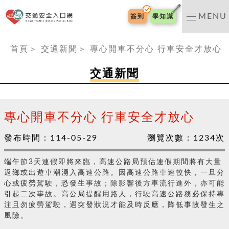
交通安全入口網
MENU
簽到
學知識
:::
首頁
＞
交通新聞
＞
專心開車不分心 行車安全才放心
交通新聞
專心開車不分心 行車安全才放心
發布時間：
114-05-29
瀏覽次數：
1234
次
端午節3天連假即將來臨，高速公路局預估連假期間將有大量
返鄉或出遊車潮湧入高速公路。因高速公路車速較快，一旦分
心或疲勞駕駛，恐發生事故；除影響後方車流行進外，亦可能
引起二次事故。高公局提醒用路人，行駛高速公路務必保持專
注且勿疲勞駕駛，遇突發狀況才能及時反應，降低事故發生之
風險。