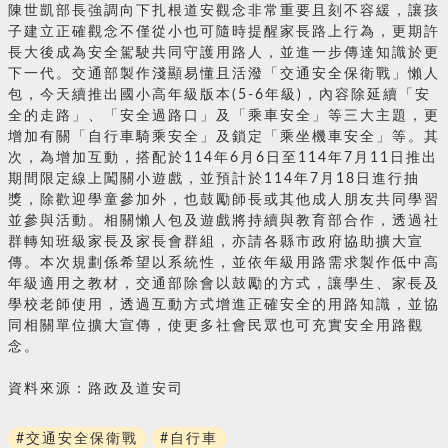
陳世凱部長強調向下扎根道安觀念非常重要且刻不容緩，讓孩
子建立正確觀念不僅從小也可隨時提醒家長路上行為，更期許
長大後成為安全駕駛共同守護用路人，並進一步傳達知識於更
下一代。交通部製作淺顯易懂且活潑「交通安全保衛戰」懶人
包，今天續推出國小高年級版本(5-6年級)，內容除延續「安
全的走路」、「安全過路口」及「乘車安全」等三大主題，更
增加有關「自行車騎乘安全」及鎖定「乘坐機車安全」等。其
次，為增加互動，搭配於114年6月6日至114年7月11日推出
期間限定線上闖關小遊戲，並預計於114年7月18日進行抽
獎，除歡迎學童參加外，也鼓勵師長或其他成人朋友共同學習
並參與活動。相關懶人包及遊戲將持續與教育部合作，透過社
群轉知班級家長及家長會群組，亦請各縣市政府協助擴大宣
傳。本次規劃係希望以系統性，並依年級用路需求製作低中高
年級適用之教材，交通部除會以鼓勵的方式，讓學生、家長及
學校老師使用，透過互動方式增進正確安全的用路知識，並協
同相關單位擴大宣傳，使更多社會民眾也可充實安全用路觀
念。
資料來源：路政及道安司
#交通安全保衛戰
#自行車