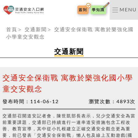
交通安全入口網
MENU
簽到
學知識
:::
首頁
＞
交通新聞
＞
交通安全保衛戰 寓教於樂強化國
小學童交安觀念
交通新聞
交通安全保衛戰 寓教於樂強化國小學
童交安觀念
發布時間：
114-06-12
瀏覽次數：
4893
次
交通部召開道安記者會，陳世凱部長表示，兒少交通安全為當
前重要課題，交通部已持續進行一連串道安措施包含工程改
善、教育宣導，其中從小扎根建立正確交通安全觀念更為重
要，前已發表「交通安全保衛戰」懶人包及線上互動遊戲(國