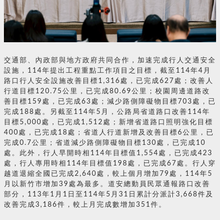
交通部、內政部與地方政府共同合作，加速完成行人交通安全
設施，114年提出工程重點工作項目之目標，截至114年4月
路口行人安全設施改善目標1,316處，已完成627處；改善人
行道目標120.75公里，已完成80.69公里；校園周邊道路改
善目標159處，已完成63處；減少路側障礙物目標703處，已
完成188處。另截至114年5月，公路局省道路口改善114年
目標5,000處，已完成1,512處；新增省道路口照明強化目標
400處，已完成18處；省道人行道新增及改善目標6公里，已
完成0.7公里；省道減少路側障礙物目標130處，已完成10
處。此外，行人早開時相114年目標值1,554處，已完成423
處，行人專用時相114年目標值198處，已完成67處。行人穿
越道退縮全國已完成2,640處，較上個月增加79處，114年5
月以新竹市增加39處為最多。道安總動員民眾通報路口改善
部分，113年1月1日至114年5月31日累計分派計3,668件及
改善完成3,186件，較上月完成數增加351件。