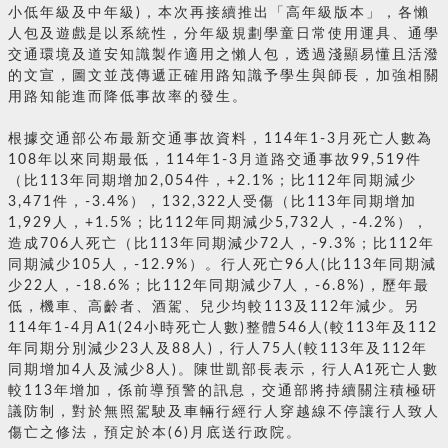
小低年級及中年級)，本次再接續推出「高年級版本」，各懶
人包及遊戲是以系統性，分年級規劃學童日常使用運具、通學
交通環境及道安知識製作適用之懶人包，透過淺顯易懂且活潑
的文宣，圖文並茂傳遞正確用路知識予學生與師長，加強相關
用路知能進而降低事故率的發生。
根據交通部公布最新交通事故資料，114年1-3月死亡人數為
108年以來同期最低，114年1-3月道路交通事故99,519件
（比113年同期增加2,054件，+2.1%；比112年同期減少
3,471件，-3.4%），132,322人受傷（比113年同期增加
1,929人，+1.5%；比112年同期減少5,732人，-4.2%），
造成706人死亡（比113年同期減少72人，-9.3%；比112年
同期減少105人，-12.9%）。行人死亡96人(比113年同期減
少22人，-18.6%；比112年同期減少7人，-6.8%)，歷年最
低，機車、高齡者、酒駕、兒少均較113及112年減少。另
114年1-4月A1(24小時死亡人數)整體546人(較113年及112
年同期分別減少23人及88人)，行人75人(較113年及112年
同期增加4人及減少8人)。陳世凱部長表示，行人A1死亡人數
較113年增加，係前導預警的訊息，交通部將持續關注積極研
議防制，對於無照駕駛及車輛行經行人穿越線不停讓行人致人
傷亡之修法，預定於本(6)月底送行政院。