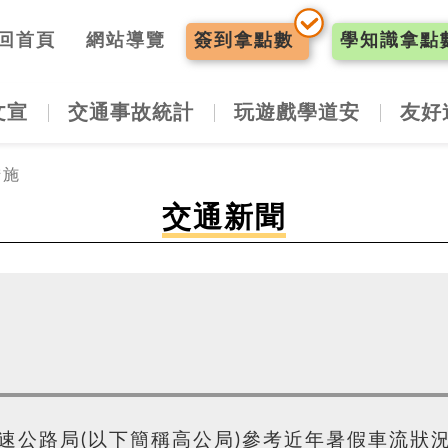
入口網
回首頁
網站導覽
簽到
拿點數
學知識
拿點
文宣
交通事故統計
玩遊戲學道安
友好
措施
交通新聞
高速公路局(以下簡稱高公局)參考近年暑假車流狀