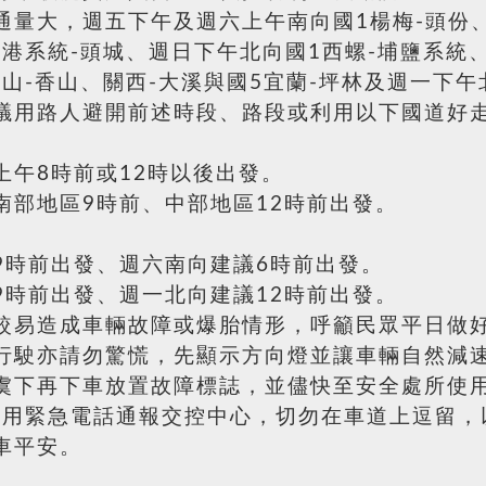
通量大，週五下午及週六上午南向國1楊梅-頭份、
南港系統-頭城、週日下午北向國1西螺-埔鹽系統
大山-香山、關西-大溪與國5宜蘭-坪林及週一下午
議用路人避開前述時段、路段或利用以下國道好
上午8時前或12時以後出發。
南部地區9時前、中部地區12時前出發。
9時前出發、週六南向建議6時前出發。
9時前出發、週一北向建議12時前出發。
較易造成車輛故障或爆胎情形，呼籲民眾平日做
行駛亦請勿驚慌，先顯示方向燈並讓車輛自然減
下再下車放置故障標誌，並儘快至安全處所使用高速
或利用緊急電話通報交控中心，切勿在車道上逗留
車平安。