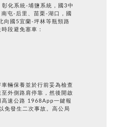
彰化系統-埔鹽系統，國3中
、南屯-后里、苗栗-湖口，國
北向國5宜蘭-坪林等瓶頸路
走時段避免塞車：
好車輛保養並於行前妥為檢查
速至外側路肩停靠，然後開啟
公路 1968App一鍵報
，以免發生二次事故。高公局