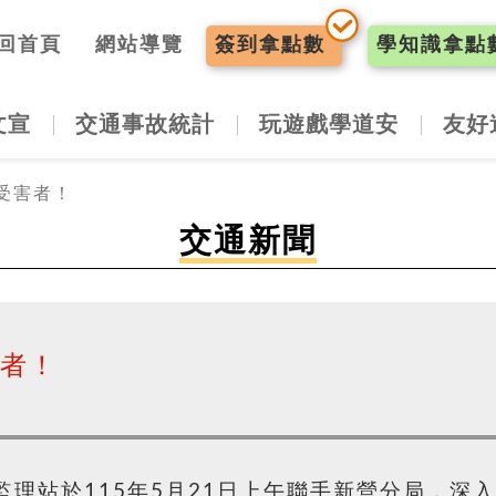
入口網
回首頁
網站導覽
簽到
拿點數
學知識
拿點
文宣
交通事故統計
玩遊戲學道安
友好
受害者！
交通新聞
害者！
理站於115年5月21日上午聯手新營分局，深