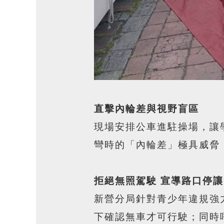
直擊內輪差與視野盲區
現場安排公車進駐操場，讓
彎時的「內輪差」極具威脅
拒絕無照駕駛 宣導路口停讓
新營分局針對青少年違規強
下確認無車才可行駛；同時