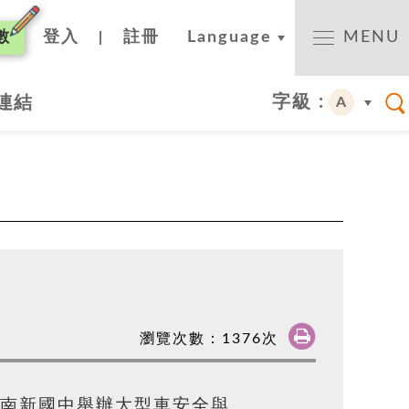
數
登入
註冊
Language
MENU
|
字級 :
連結
A
瀏覽次數：
1376
次
入南新國中舉辦大型車安全與