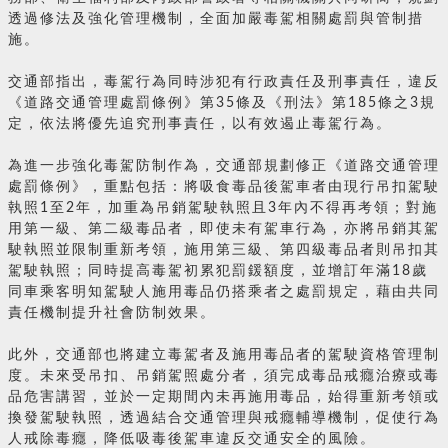
透過修法及強化管理機制，全面加嚴毒駕相關處罰與管制措
施。
交通部指出，毒駕行為同時涉犯有行政責任及刑事責任，違反
《道路交通管理處罰條例》第35條及《刑法》第185條之3規
定，依法將優先追究刑事責任，以有效遏止毒駕行為。
為進一步強化毒駕防制作為，交通部規劃修正《道路交通管理
處罰條例》，重點包括：將吸食毒品後駕車者由現行吊扣駕駛
執照1至2年，加重為吊銷駕駛執照且3年內不得再考領；對施
用第一級、第二級毒品者，即使未有駕車行為，亦將吊銷其駕
駛執照並限制重新考領，施用第三級、第四級毒品者則吊扣其
駕駛執照；同時提高毒駕初累犯罰鍰額度，並增訂年滿18歲
同車乘客明知駕駛人施用毒品仍搭乘者之處罰規定，藉由共同
責任機制提升社會防制效果。
此外，交通部也將建立毒駕者及施用毒品者的駕駛資格管理制
度。未來受吊扣、吊銷駕照處分者，須完成毒品戒癮治療或毒
品危害講習，並於一定期間內未再施用毒品，始得重新考領或
換發駕駛執照，透過結合交通管理與戒癮輔導機制，促使行為
人戒除毒癮，降低吸毒後駕車違反交通安全的風險。