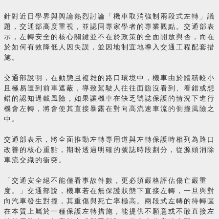
針對近日學界與輿論熱烈討論「機車取消強制兩段式左轉」議
題，交通部高度重視，並認同專家學者的專業觀點。交通部表
示，左轉安全的核心關鍵並不在於政策的全面開放與否，而在
於如何有效降低人因失誤，並因地制宜地導入交通工程配套措
施。
交通部說明，在動態且複雜的路口環境中，機車由於體積較小
且極易遭到前車遮蔽，導致駕駛人往往面臨沒看到、看錯或想
錯的認知過載風險，如果讓機車在缺乏號誌保護的情況下進行
機會左轉，將會使其直接暴露在對向高流速車流的側撞風險之
中。
交通部表示，將全面推動左轉專用道與左轉保護時相列為路口
改善的核心重點，期盼透過明確的號誌時段劃分，從源頭消除
車流交織的衝突。
「交通安全絕不能僅看事故件數，更必須嚴格評估傷亡嚴重
度。」交通部說，機車若在無保護狀態下直接左轉，一旦與對
向汽車發生對撞，其重傷與死亡率極高。兩段式左轉的待轉區
在本質上屬於一種保護左轉措施，能提供不願意或不敢直接左