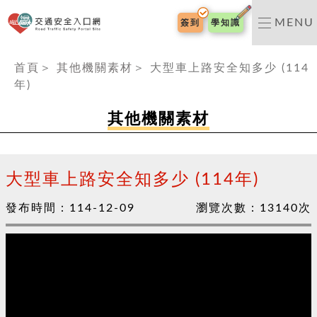
交通安全入口網
MENU
簽到
學知識
:::
首頁
＞
其他機關素材
＞
大型車上路安全知多少 (114
年)
其他機關素材
大型車上路安全知多少 (114年)
發布時間：
114-12-09
瀏覽次數：
13140
次