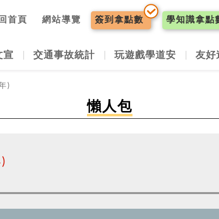
入口網
回首頁
網站導覽
簽到
拿點數
學知識
拿點
文宣
交通事故統計
玩遊戲學道安
友好
年)
懶人包
)