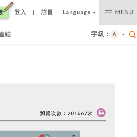
數
登入
註冊
Language
MENU
|
字級 :
連結
A
瀏覽次數：
201667
次