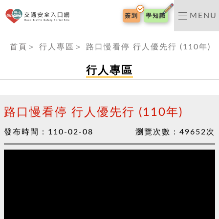
交通安全入口網
MENU
簽到
學知識
:::
首頁
＞
行人專區
＞
路口慢看停 行人優先行 (110年)
行人專區
路口慢看停 行人優先行 (110年)
發布時間：
110-02-08
瀏覽次數：
49652
次