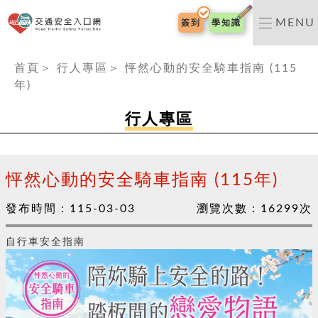
交通安全入口網
MENU
簽到
學知識
:::
首頁
＞
行人專區
＞
怦然心動的安全騎車指南 (115
年)
行人專區
怦然心動的安全騎車指南 (115年)
發布時間：
115-03-03
瀏覽次數：
16299
次
自行車安全指南