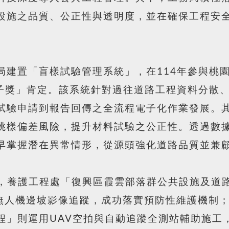
設施之品質、公正性與透明度，並在確保工程安
局建置「盲樣試驗管理系統」，在114年參與桃
點子獎」肯定。該系統針對過往道路工程資料分散
試驗申請到報告回傳之全流程電子化作業發展。
挑樣偏差風險，提升材料試驗之公正性。透過數
早掌握潛在異常情形，從源頭強化道路品質並兼
面，養護工程處「復興區霞雲部落群公共設施及道路
AV無人機邊坡影像追蹤，成功落實預防性維護機制
程」則運用UAV空拍與自動追蹤全測站輔助施工