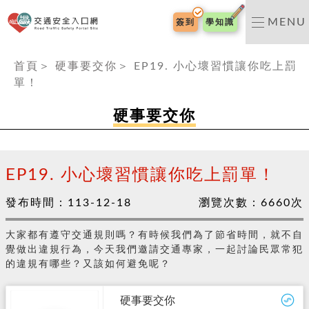
交通安全入口網
MENU
簽到
學知識
:::
首頁
＞
硬事要交你
＞
EP19. 小心壞習慣讓你吃上罰
單！
硬事要交你
EP19. 小心壞習慣讓你吃上罰單！
發布時間：
113-12-18
瀏覽次數：
6660
次
大家都有遵守交通規則嗎？有時候我們為了節省時間，就不自
覺做出違規行為，今天我們邀請交通專家，一起討論民眾常犯
的違規有哪些？又該如何避免呢？