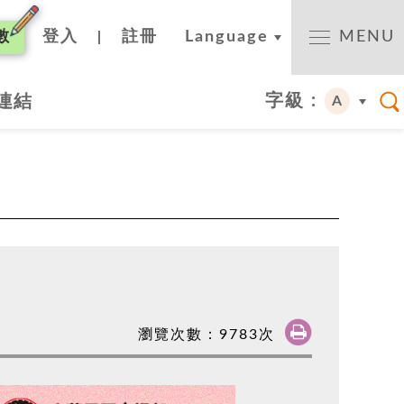
數
登入
註冊
Language
MENU
|
字級 :
連結
A
瀏覽次數：
9783
次