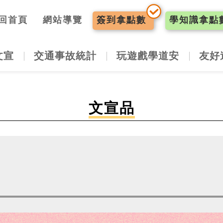
入口網
回首頁
網站導覽
簽到
拿點數
學知識
拿點
文宣
交通事故統計
玩遊戲學道安
友好
文宣品