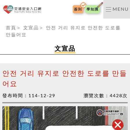
交通安全入口網
MENU
簽到
學知識
:::
首頁
＞
文宣品
＞
안전 거리 유지로 안전한 도로를
만들어요
文宣品
안전 거리 유지로 안전한 도로를 만들
어요
發布時間：
114-12-29
瀏覽次數：
4428
次