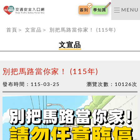
交通安全入口網
MENU
簽到
學知識
:::
首頁
＞
文宣品
＞
別把馬路當你家！ (115年)
文宣品
別把馬路當你家！ (115年)
發布時間：
115-03-25
瀏覽次數：
10126
次