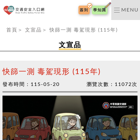
交通安全入口網
MENU
簽到
學知識
:::
首頁
＞
文宣品
＞
快篩一測 毒駕現形 (115年)
文宣品
快篩一測 毒駕現形 (115年)
發布時間：
115-05-20
瀏覽次數：
11072
次