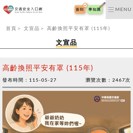
交通安全入口網
MENU
簽到
學知識
:::
首頁
＞
文宣品
＞
高齡換照平安有罩 (115年)
文宣品
高齡換照平安有罩 (115年)
發布時間：
115-05-27
瀏覽次數：
2467
次