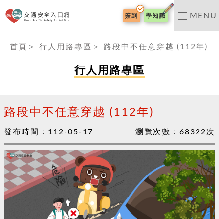
交通安全入口網
MENU
簽到
學知識
:::
首頁
＞
行人用路專區
＞
路段中不任意穿越 (112年)
行人用路專區
路段中不任意穿越 (112年)
發布時間：
112-05-17
瀏覽次數：
68322
次