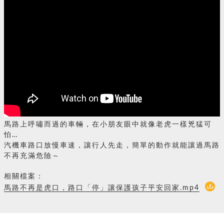
馬路上呼嘯而過的車輛，在小朋友眼中就像老虎一樣兇猛可
怕…
汽機車路口放慢車速，讓行人先走，簡單的動作就能讓過馬路
不再充滿危險～
相關檔案：
馬路不再是虎口，路口「停」讓保護孩子平安回家.mp4