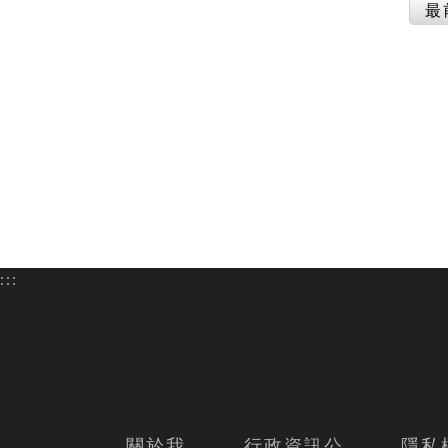
最
:::
關於我
行政資訊公
隱私