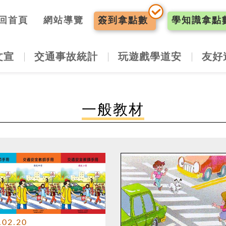
入口網
回首頁
網站導覽
簽到
拿點數
學知識
拿點
文宣
交通事故統計
玩遊戲學道安
友好
一般教材
.02.20