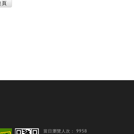
後頁
當日瀏覽人次：
9958