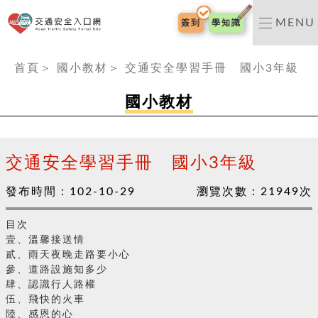
交通安全入口網
MENU
簽到
學知識
:::
首頁
＞
國小教材
＞
交通安全學習手冊 國小3年級
國小教材
交通安全學習手冊 國小3年級
發布時間：
102-10-29
瀏覽次數：
21949
次
目次
壹、溫馨接送情
貳、雨天夜晚走路要小心
參、道路設施知多少
肆、認識行人路權
伍、飛快的火車
陸、感恩的心