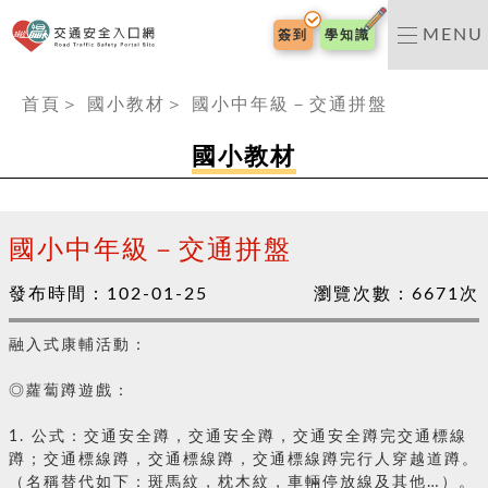
交通安全入口網
MENU
簽到
學知識
:::
首頁
＞
國小教材
＞
國小中年級－交通拼盤
國小教材
國小中年級－交通拼盤
發布時間：
102-01-25
瀏覽次數：
6671
次
融入式康輔活動：
◎蘿蔔蹲遊戲：
1. 公式：交通安全蹲，交通安全蹲，交通安全蹲完交通標線
蹲；交通標線蹲，交通標線蹲，交通標線蹲完行人穿越道蹲。
（名稱替代如下：斑馬紋，枕木紋，車輛停放線及其他…）。