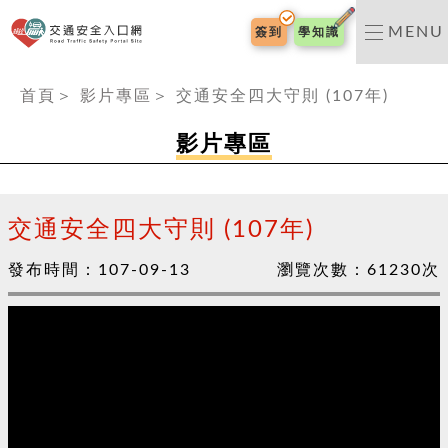
交通安全入口網
MENU
簽到
學知識
:::
首頁
＞
影片專區
＞
交通安全四大守則 (107年)
影片專區
交通安全四大守則 (107年)
發布時間：
107-09-13
瀏覽次數：
61230
次