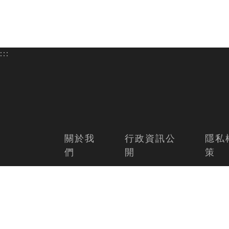
:::
關於我
行政資訊公
隱私
們
開
策
連絡電話：0800-231-161
聯絡信箱：yamdraw@gmail.com
地址：100299 臺北巿中正區仁愛
段50號