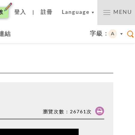
數
登入
註冊
Language
MENU
|
字級 :
連結
A
瀏覽次數：
26761
次