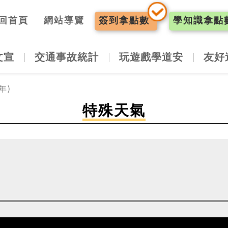
入口網
回首頁
網站導覽
簽到
拿點數
學知識
拿點
文宣
交通事故統計
玩遊戲學道安
友好
年)
特殊天氣