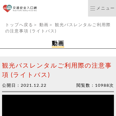
交通安全ポータルサイ
メニュー
:::
トップへ戻る
＞
動画
＞
観光バスレンタルご利用際
の注意事項 (ライトバス)
動画
観光バスレンタルご利用際の注意事
項 (ライトバス)
公開日：
2021.12.22
閲覧数：
10988
次