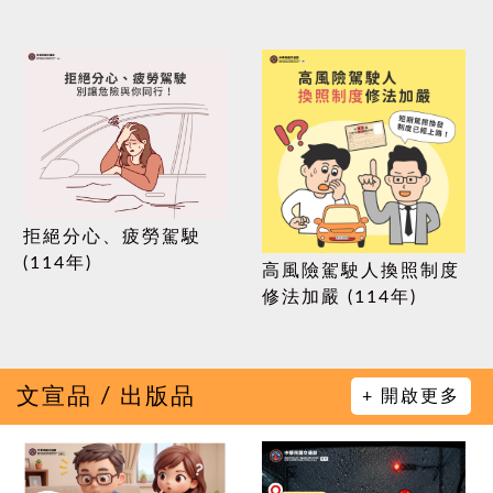
拒絕分心、疲勞駕駛
(114年)
高風險駕駛人換照制度
修法加嚴 (114年)
文宣品 / 出版品
+ 開啟更多