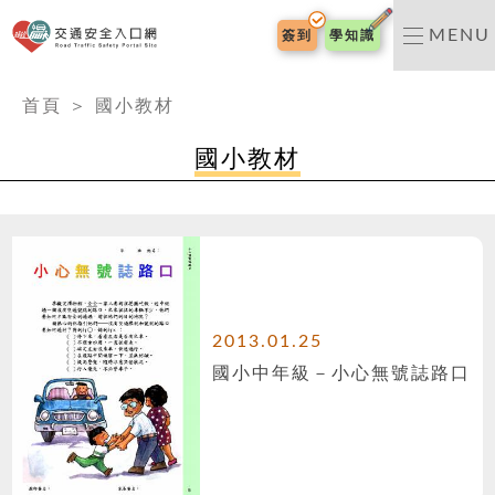
交通安全入口網
MENU
簽到
學知識
:::
首頁
＞
國小教材
國小教材
2013.01.25
國小中年級－小心無號誌路口